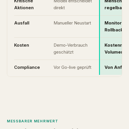
Kritische
Modell entscheidet
Menschlic
Aktionen
direkt
regelbasie
Ausfall
Manueller Neustart
Monitoring
Rollback
Kosten
Demo-Verbrauch
Kostenmode
geschätzt
Volumen
Compliance
Vor Go-live geprüft
Von Anfang
MESSBARER MEHRWERT