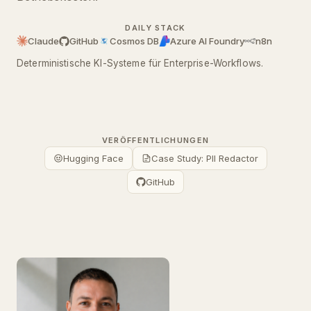
DAILY STACK
Claude
GitHub
Cosmos DB
Azure AI Foundry
n8n
Deterministische KI-Systeme für Enterprise-Workflows.
VERÖFFENTLICHUNGEN
Hugging Face
Case Study: PII Redactor
GitHub