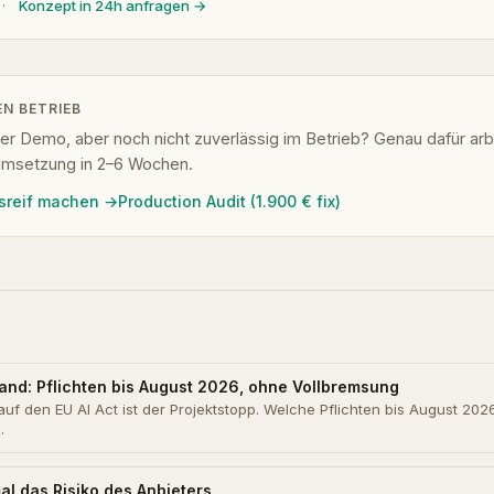
·
Konzept in 24h anfragen →
EN BETRIEB
n der Demo, aber noch nicht zuverlässig im Betrieb? Genau dafür arbe
Umsetzung in 2–6 Wochen.
nsreif machen →
Production Audit (1.900 € fix)
stand: Pflichten bis August 2026, ohne Vollbremsung
auf den EU AI Act ist der Projektstopp. Welche Pflichten bis August 202
…
al das Risiko des Anbieters