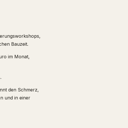
rderungsworkshops,
chen Bauzeit.
uro im Monat,
.
kennt den Schmerz,
n und in einer