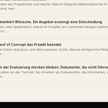
iebt das Projektrisiko zum Käufer. Warum Festpreis-Meilensteine bei KI
sind, kein …
umentiert Wünsche. Ein Angebot erzwingt eine Entscheidung.
en, kein Spatenstich: warum KI-Projekte am Lastenheft hängen bleibe
ich …
oof of Concept das Projekt beendet
ie Folien sind grün, und dann passiert: nichts. Warum erfolgreiche Pilo
s …
n der Evaluierung stecken bleiben: Dokumente, die nicht führe
rn selten an der Technik. Sie scheitern an Dokumenten, die informieren, s
n.