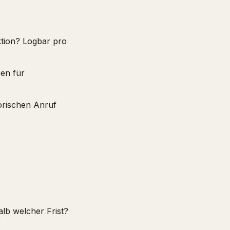
tion? Logbar pro
ben für
orischen Anruf
lb welcher Frist?