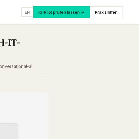
EN
KI-Pilot prüfen lassen →
Praxishilfen
H-IT-
conversational-ai