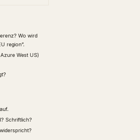
ferenz? Wo wird
U region”.
, Azure West US)
gt?
auf.
 Schriftlich?
widerspricht?