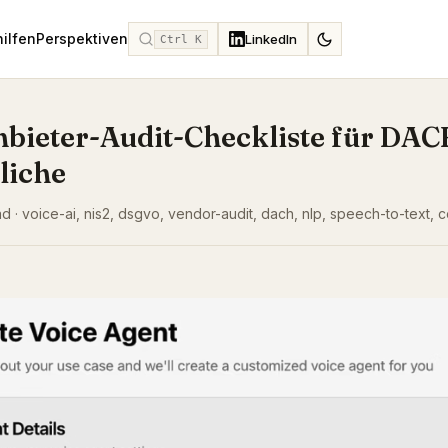
hilfen
Perspektiven
LinkedIn
Ctrl K
nbieter-Audit-Checkliste für DAC
liche
d · voice-ai, nis2, dsgvo, vendor-audit, dach, nlp, speech-to-text, 