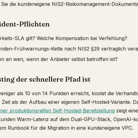
n Sie die kundeneigene NIS2-Risikomanagement-Dokumenta
ident-Pflichten
keits-SLA gilt? Welche Kompensation bei Verfehlung?
tunden-Frühwarnungs-Kette nach NIS2 §29 vertraglich ver
nn an wen, wenn der Anbieter selbst betroffen ist?
ing der schnellere Pfad ist
eniger als 10 von 14 Punkten erreicht, kostet die Verhand
Zeit als der Aufbau einer eigenen Self-Hosted-Variante. Da
ner produktionsreifen Self-Hosted-Bereitstellung
zeigt ein
kunden Warm-Latenz auf dem Dual-GPU-Stack, OpenAI-ko
m Runbook für die Migration in eine kundeneigene VPC.