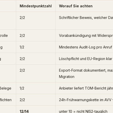
Mindestpunktzahl
Worauf Sie achten
2/2
Schriftlicher Beweis, welcher Da
rolle
2/2
Vorabankündigung mit Widerspr
ng
1/2
Mindestens Audit-Log pro Anruf
g
2/2
Löschpflicht und EU-Region klar
2/2
Export-Format dokumentiert, m
Migration
-Belege
1/2
Anbieter liefert TOM-Bericht jähr
flichten
2/2
24h-Frühwarnungskette im AVV 
12/14
unter 10 = nicht NIS2-tauglich