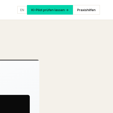
EN
KI-Pilot prüfen lassen →
Praxishilfen