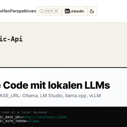
hilfen
Perspektiven
LinkedIn
Ctrl K
ic-Api